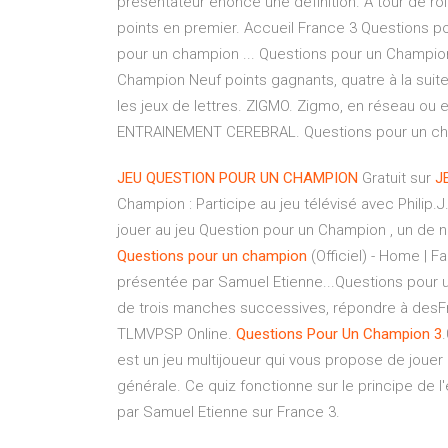
présentateur énonce une définition. A tour de rôl
points en premier. Accueil France 3 Questions 
pour un champion ... Questions pour un Champion
Champion Neuf points gagnants, quatre à la suite e
les jeux de lettres. ZIGMO. Zigmo, en réseau ou e
ENTRAINEMENT CEREBRAL. Questions pour un ch
JEU
QUESTION
POUR
UN
CHAMPION
Gratuit sur
J
Champion : Participe au jeu télévisé avec Philip.
jouer au jeu Question pour un Champion , un de nos 
Questions
pour
un
champion
(Officiel) - Home |
présentée par Samuel Etienne...Questions pour un
de trois manches successives, répondre à desFr
TLMVPSP Online.
Questions
Pour
Un
Champion
3
est un jeu multijoueur qui vous propose de jouer
générale. Ce quiz fonctionne sur le principe de
par Samuel Etienne sur France 3.