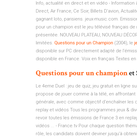
Info, actualité en direct et en vidéo - Information 
Direct, Air France, Ce Soir, Billets D'avion, Actual
gagnant loto, parisiens. jeux-music.com. Emission
pour un champion est le jeu télévisé français de 
présentée. NOUVEAU PLATEAU, NOUVEAU DÉCOR e
limitées.
Questions
pour
un
Champion
(2004), le
j
disponible sur PC directement adapté de l'émiss
disponible en France. Voix en français Textes en 
Questions
pour
un
champion
et
Le 4eme Duel : jeu de quiz, jeu gratuit en ligne s
propose de jouer comme à la télé, en affrontant 
générale, avec comme objectif d'enchaîner les du
replay et vidéos Tous les programmes jeux & dive
revoir toutes les émissions de France 3 en repla
vidéos ... - France.tv Pour chaque question théma
rôle, les candidats doivent deviner jusqu'à obte