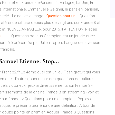
à Paris et en France - leParisien. fr. En Ligne, La Une, En
ité Internationale, Emmanuelle Seigner, le parisien, parisien,
 télé - La nouvelle image -
Question
pour
un
... Question
référence diffusé depuis plus de vingt ans sur France 3 et
t NOUVEL ANIMATEUR pour 2016!!!! ATTENTION: Places
eu
... -… Questions pour un Champion est un jeu de quizz
ion télé présentée par Julien Lepers.Langue de la version
français.
 Samuel Etienne : Stop…
ur France2.fr Le 4ème duel est un jeu Flash gratuit qui vous
en duel d'autres joueurs sur des questions de culture
els victorieux ! jeux & divertissements sur France 3 -
rtissements de la chaîne France 3 en streaming - voir et
y sur france.tv Questions pour un champion - Replay et
tique, le présentateur énonce une définition. A tour de
nir douze points en premier. Accueil France 3 Questions