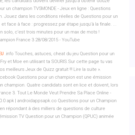
e, les candidats doivent deviner jusqu'à obtenir douze
pour un champion TV5MONDE - Jeux en ligne : Questions
. Jouez dans les conditions réelles de Questions pour un
t face à face : progressez par étape jusqu’à la finale. ...
n solo, c'est trois minutes pour un max de mots !
ampion France 3 28/08/2015 - YouTube
EU
.info Touches, astuces, cheat du jeu Question pour un
J.Fry et Moe en utilisant ta SOURIS.Sur cette page tu vas
meilleurs Jeux de Quizz gratuit !!! Lire la suite ».
 Facebook Questions pour un champion est une émission
 champion. Quatre candidats sont en lice et doivent, lors
ance 3. Tout Le Monde Veut Prendre Sa Place Online -
.0.0 apk | androidappsapk.co Questions pour un Champion
 en répondant à des milliers de questions de culture
 l'émission TV Question pour un Champion (QPUC) animée