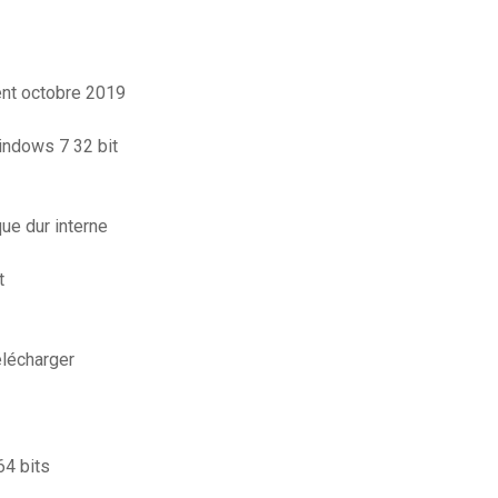
nt octobre 2019
indows 7 32 bit
ue dur interne
t
élécharger
64 bits