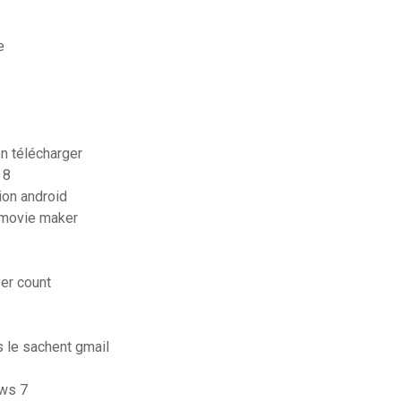
e
on télécharger
 8
ion android
 movie maker
er count
 le sachent gmail
ows 7