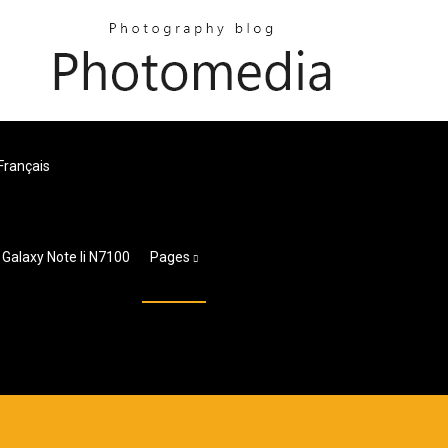
 Français
Galaxy Note Ii N7100
Pages