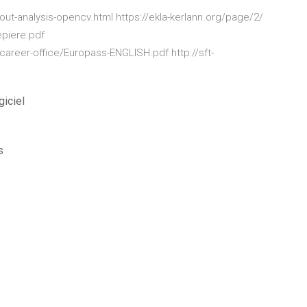
out-analysis-opencv.html https://ekla-kerlann.org/page/2/
epiere.pdf
areer-office/Europass-ENGLISH.pdf http://sft-
giciel
s