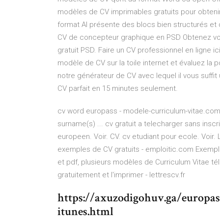
modèles de CV imprimables gratuits pour obtenir 
format AI présente des blocs bien structurés e
CV de concepteur graphique en PSD Obtenez votr
gratuit PSD. Faire un CV professionnel en ligne 
modèle de CV sur la toile internet et évaluez la po
notre générateur de CV avec lequel il vous suffi
CV parfait en 15 minutes seulement.
cv word europass - modele-curriculum-vitae.com 
surname(s) ... cv gratuit a telecharger sans inscrip
europeen. Voir. CV. cv etudiant pour ecole. Voir. 
exemples de CV gratuits - emploitic.com Exempl
et pdf, plusieurs modèles de Curriculum Vitae tél
gratuitement et l'imprimer - lettrescv.fr
https://axuzodigohuv.ga/europa
itunes.html