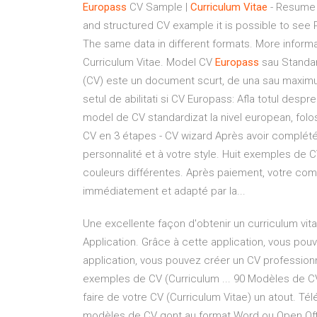
Europass
CV Sample |
Curriculum
Vitae
- Resume 
and structured CV example it is possible to see
The same data in different formats. More inform
Curriculum Vitae. Model CV
Europass
sau Standard
(CV) este un document scurt, de una sau maximum
setul de abilitati si CV Europass: Afla totul desp
model de CV standardizat la nivel european, folos
CV en 3 étapes - CV wizard Après avoir complété
personnalité et à votre style. Huit exemples de 
couleurs différentes. Après paiement, votre com
immédiatement et adapté par la...
Une excellente façon d'obtenir un curriculum vita
Application. Grâce à cette application, vous pou
application, vous pouvez créer un CV profession
exemples de CV (Curriculum ... 90 Modèles de CV
faire de votre CV (Curriculum Vitae) un atout. T
modèles de CV qont au format Word ou Open Offic