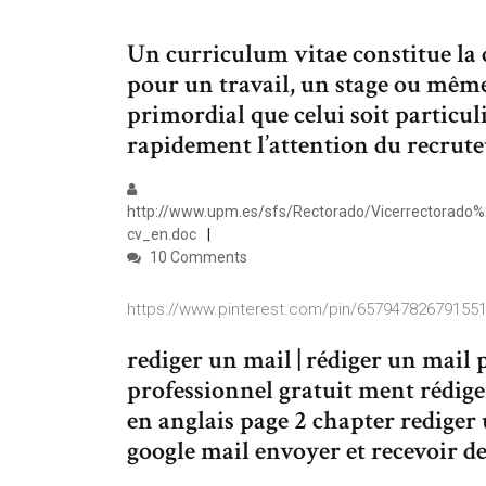
Un curriculum vitae constitue la c
pour un travail, un stage ou même
primordial que celui soit particul
rapidement l’attention du recrute
http://www.upm.es/sfs/Rectorado/Vicerrectorado
cv_en.doc
10 Comments
https://www.pinterest.com/pin/65794782679155
rediger un mail | rédiger un mail
professionnel gratuit ment rédige
en anglais page 2 chapter rediger
google mail envoyer et recevoir d