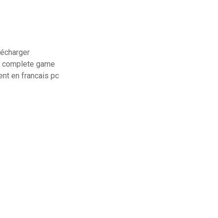
lécharger
pc complete game
nt en francais pc