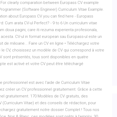
For clearly comparation between Europass CV example
 Programmer (Software Engineer) Curriculum Vitae Example.
ation about Europass CV you can find here - Europass
: Cum arata CV-ul Perfect? - 9 to 6 Un curriculum vitae
 doua pagini, care iti rezuma experienta profesionala,
re acesta. CV-ul in format european sau Europass-ul este un
it de milioane... Faire un CV en ligne • Téléchargez votre
 le CV, choisissez un modèle de CV qui correspond à votre
CV sont présentés, tous sont disponibles en quatre
pte est activé et votre CV peut être téléchargé
e professionnel est avec l'aide de Curriculum Vitae
vez créer un CV professionnel gratuitement. Grâce à cette
nel gratuitement. 170 Modèles de CV gratuits, des
 (Curriculum Vitae) et des conseils de rédaction, pour
éléchargez gratuitement notre dossier Complet ! Tous nos
e, Noir & Blanc, ces modèles sont prêts à l'emploi. 30