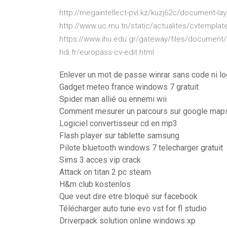
http://megaintellect-pvl.kz/kuzj62c/document-lay
http://www.uc.rnu.tn/static/actualites/cvtemplat
https://www.ihu.edu.gr/gateway/files/document/c
hdi.fr/europass-cv-edit.html
Enlever un mot de passe winrar sans code ni lo
Gadget meteo france windows 7 gratuit
Spider man allié ou ennemi wii
Comment mesurer un parcours sur google map
Logiciel convertisseur cd en mp3
Flash player sur tablette samsung
Pilote bluetooth windows 7 telecharger gratuit
Sims 3 acces vip crack
Attack on titan 2 pc steam
H&m club kostenlos
Que veut dire etre bloqué sur facebook
Télécharger auto tune evo vst for fl studio
Driverpack solution online windows xp