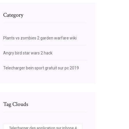
Category
Plants vs zombies 2 garden warfare wiki
Angry bird star wars 2 hack
0Desarrollo%20y%20la%20Solidaridad/eu-
Telecharger bein sport gratuit sur pc 2019
Tag Clouds
Telecharger des application sur iphone 4