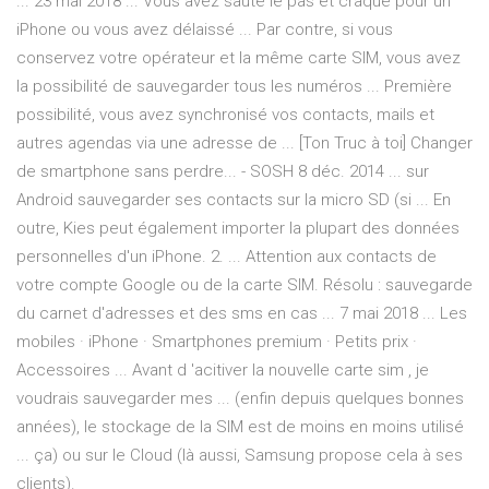
... 23 mai 2018 ... Vous avez sauté le pas et craqué pour un
iPhone ou vous avez délaissé ... Par contre, si vous
conservez votre opérateur et la même carte SIM, vous avez
la possibilité de sauvegarder tous les numéros ... Première
possibilité, vous avez synchronisé vos contacts, mails et
autres agendas via une adresse de ... [Ton Truc à toi] Changer
de smartphone sans perdre... - SOSH 8 déc. 2014 ... sur
Android sauvegarder ses contacts sur la micro SD (si ... En
outre, Kies peut également importer la plupart des données
personnelles d'un iPhone. 2. ... Attention aux contacts de
votre compte Google ou de la carte SIM. Résolu : sauvegarde
du carnet d'adresses et des sms en cas ... 7 mai 2018 ... Les
mobiles · iPhone · Smartphones premium · Petits prix ·
Accessoires ... Avant d 'acitiver la nouvelle carte sim , je
voudrais sauvegarder mes ... (enfin depuis quelques bonnes
années), le stockage de la SIM est de moins en moins utilisé
... ça) ou sur le Cloud (là aussi, Samsung propose cela à ses
clients).