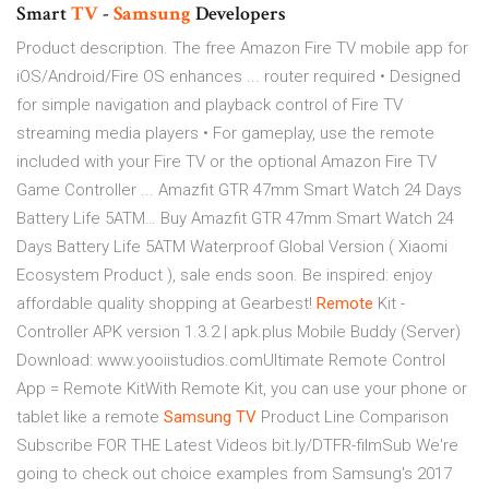
Smart
TV
-
Samsung
Developers
Product description. The free Amazon Fire TV mobile app for
iOS/Android/Fire OS enhances ... router required • Designed
for simple navigation and playback control of Fire TV
streaming media players • For gameplay, use the remote
included with your Fire TV or the optional Amazon Fire TV
Game Controller ...
Amazfit GTR 47mm Smart Watch 24 Days
Battery Life 5ATM…
Buy Amazfit GTR 47mm Smart Watch 24
Days Battery Life 5ATM Waterproof Global Version ( Xiaomi
Ecosystem Product ), sale ends soon. Be inspired: enjoy
affordable quality shopping at Gearbest!
Remote
Kit -
Controller APK version 1.3.2 | apk.plus
Mobile Buddy (Server)
Download: www.yooiistudios.comUltimate Remote Control
App = Remote KitWith Remote Kit, you can use your phone or
tablet like a remote
Samsung
TV
Product Line Comparison
Subscribe FOR THE Latest Videos bit.ly/DTFR-filmSub We're
going to check out choice examples from Samsung's 2017