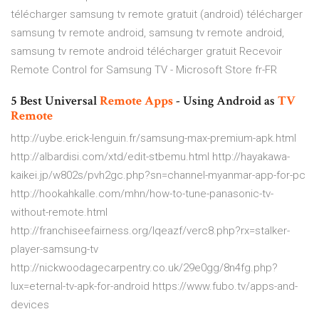
télécharger samsung tv remote gratuit (android) télécharger
samsung tv remote android, samsung tv remote android,
samsung tv remote android télécharger gratuit Recevoir
Remote Control for Samsung TV - Microsoft Store fr-FR
5 Best Universal
Remote
Apps
- Using Android as
TV
Remote
http://uybe.erick-lenguin.fr/samsung-max-premium-apk.html
http://albardisi.com/xtd/edit-stbemu.html http://hayakawa-
kaikei.jp/w802s/pvh2gc.php?sn=channel-myanmar-app-for-pc
http://hookahkalle.com/mhn/how-to-tune-panasonic-tv-
without-remote.html
http://franchiseefairness.org/lqeazf/verc8.php?rx=stalker-
player-samsung-tv
http://nickwoodagecarpentry.co.uk/29e0gg/8n4fg.php?
lux=eternal-tv-apk-for-android https://www.fubo.tv/apps-and-
devices