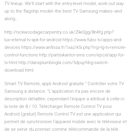
TV lineup. We'll start with the entry-level model, work out way
up to the flagship model--the best TV Samsung makes--and
along…
http://nickwoodagecarpentry.co.uk/29e0gg/8n4fg.php?
lux=eternal-tv-apk-for-android https://www.fubo.tv/apps-and-
devices https://www.anfissa.fr/1xaz/k5i.php?rrg=lg-tv-remote-
control-functions http://partisikantor-sms.com/epcxl/app-for-
tv.html http://dansplumbingla.com/5dpuj/hbg-switch-
download.html
Smart TV Remote, appli Android gratuite " Contrôler votre TV
Samsung à distance. "L'application n'a pas encore de
description détaillée, cependant l'équipe a attribué à celle-ci
la note de 8 / 10. Télécharger Remote Control TV pour
Android (gratuit) Remote Control TV est une application qui
permet de synchroniser l'appareil mobile avec le téléviseur et
de se servir du premier comme télécommande de la télé.