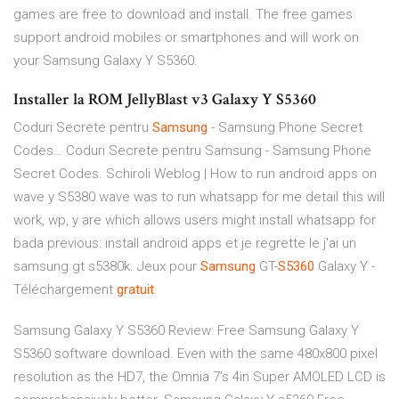
games are free to download and install. The free games
support android mobiles or smartphones and will work on
your Samsung Galaxy Y S5360.
Installer la ROM JellyBlast v3 Galaxy Y S5360
Coduri Secrete pentru
Samsung
- Samsung Phone Secret
Codes…
Coduri Secrete pentru Samsung - Samsung Phone
Secret Codes.
Schiroli Weblog | How to run android apps on
wave y
S5380 wave was to run whatsapp for me detail this will
work, wp, y are which allows users might install whatsapp for
bada previous: install android apps et je regrette le j'ai un
samsung gt s5380k. Jeux pour
Samsung
GT-
S5360
Galaxy Y -
Téléchargement
gratuit
Samsung Galaxy Y S5360 Review: Free Samsung Galaxy Y
S5360 software download. Even with the same 480x800 pixel
resolution as the HD7, the Omnia 7’s 4in Super AMOLED LCD is