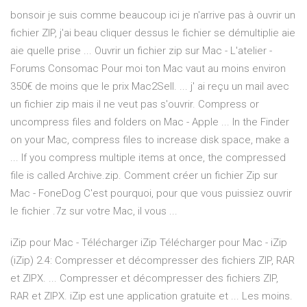
bonsoir je suis comme beaucoup ici je n'arrive pas à ouvrir un
fichier ZIP, j'ai beau cliquer dessus le fichier se démultiplie aie
aie quelle prise ... Ouvrir un fichier zip sur Mac - L'atelier -
Forums Consomac Pour moi ton Mac vaut au moins environ
350€ de moins que le prix Mac2Sell. ... j' ai reçu un mail avec
un fichier zip mais il ne veut pas s'ouvrir. Compress or
uncompress files and folders on Mac - Apple ... In the Finder
on your Mac, compress files to increase disk space, make a
... If you compress multiple items at once, the compressed
file is called Archive.zip. Comment créer un fichier Zip sur
Mac - FoneDog C'est pourquoi, pour que vous puissiez ouvrir
le fichier .7z sur votre Mac, il vous ...
iZip pour Mac - Télécharger iZip Télécharger pour Mac - iZip
(iZip) 2.4: Compresser et décompresser des fichiers ZIP, RAR
et ZIPX. ... Compresser et décompresser des fichiers ZIP,
RAR et ZIPX. iZip est une application gratuite et ... Les moins.