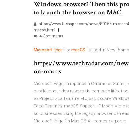
Windows browser? Then this progr
to launch the browser on MAC.
https://www.techspot.com/news/80155-microsof
macos.html
4 Comments
Microsoft Edge
For
macOS
Teased In New Promo
https://www.techradar.com/news
on-macos
Microsoft Edge, la réponse à Chrome et Safari | 
parallèle pour des raisons de compatibilité et po
ex Project Spartan, (lire Microsoft ouvre Windo
Edge Features: macOS Support, IE Mode Microsoft
so businesses using the legacy browser can easi
Microsoft Edge On Mac OS X - compsmag.com