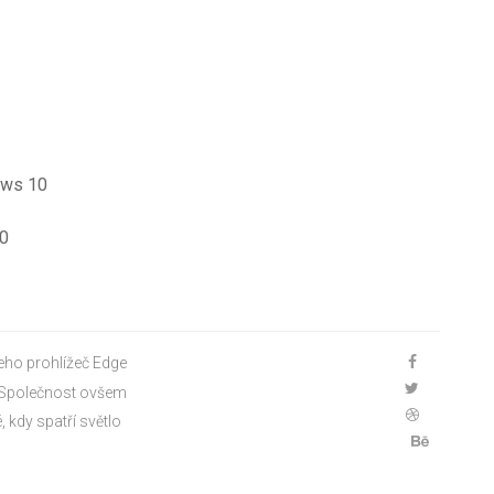
dows 10
10
eho prohlížeč Edge
. Společnost ovšem
 kdy spatří světlo