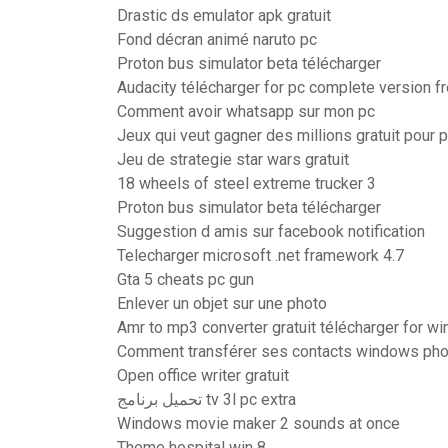
Drastic ds emulator apk gratuit
Fond décran animé naruto pc
Proton bus simulator beta télécharger
Audacity télécharger for pc complete version f
Comment avoir whatsapp sur mon pc
Jeux qui veut gagner des millions gratuit pour 
Jeu de strategie star wars gratuit
18 wheels of steel extreme trucker 3
Proton bus simulator beta télécharger
Suggestion d amis sur facebook notification
Telecharger microsoft .net framework 4.7
Gta 5 cheats pc gun
Enlever un objet sur une photo
Amr to mp3 converter gratuit télécharger for w
Comment transférer ses contacts windows pho
Open office writer gratuit
تحميل برنامج tv 3l pc extra
Windows movie maker 2 sounds at once
Theme hospital win 8