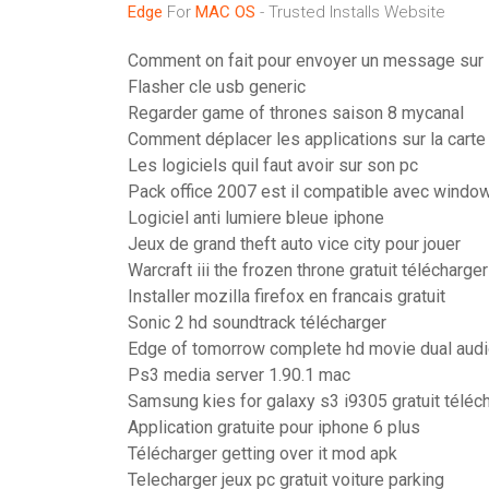
Edge
For
MAC
OS
- Trusted Installs Website
Comment on fait pour envoyer un message sur 
Flasher cle usb generic
Regarder game of thrones saison 8 mycanal
Comment déplacer les applications sur la cart
Les logiciels quil faut avoir sur son pc
Pack office 2007 est il compatible avec windo
Logiciel anti lumiere bleue iphone
Jeux de grand theft auto vice city pour jouer
Warcraft iii the frozen throne gratuit télécharger
Installer mozilla firefox en francais gratuit
Sonic 2 hd soundtrack télécharger
Edge of tomorrow complete hd movie dual aud
Ps3 media server 1.90.1 mac
Samsung kies for galaxy s3 i9305 gratuit téléc
Application gratuite pour iphone 6 plus
Télécharger getting over it mod apk
Telecharger jeux pc gratuit voiture parking