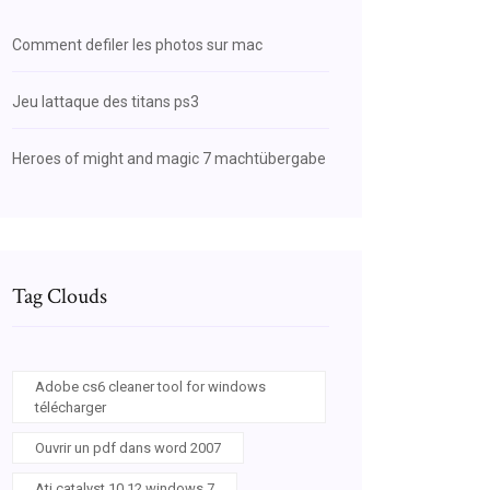
Comment defiler les photos sur mac
Jeu lattaque des titans ps3
Heroes of might and magic 7 machtübergabe
Tag Clouds
Adobe cs6 cleaner tool for windows
télécharger
Ouvrir un pdf dans word 2007
Ati catalyst 10.12 windows 7