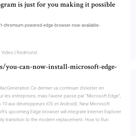
am is just for you making it possible
t-chromium-powered-edge-browser-now-available-
 Video | Redmond…
/you-can-now-install-microsoft-edge-
MacGeneration Ce dernier va continuer d'exister en
ur les entreprises, mais l'avenir passe par "Microsoft Edge",
ws 10 aux développeurs iOS et Android). New Microsoft
's upcoming Edge browser will integrate Internet Explorer
ly transition to the modern replacement. How to Run