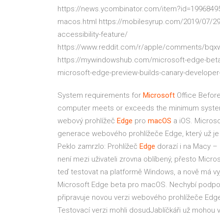
https://news.ycombinator.com/item?id=19968495
macos.html https://mobilesyrup.com/2019/07/29
accessibility-feature/
https://www.reddit.com/r/apple/comments/bqxwe
https://mywindowshub.com/microsoft-edge-beta
microsoft-edge-preview-builds-canary-developer
System requirements for
Microsoft
Office
Before 
computer meets or exceeds the minimum system
webový prohlížeč
Edge
pro
macOS
a iOS.
Microsof
generace webového prohlížeče Edge, který už je
Peklo zamrzlo: Prohlížeč
Edge
dorazí i na Macy 
není mezi uživateli zrovna oblíbený, přesto Micr
teď testovat na platformě Windows, a nově má vyj
Microsoft Edge beta pro macOS. Nechybí podpor
připravuje novou verzi webového prohlížeče Edg
Testovací verzi mohli dosudJablíčkáři už mohou