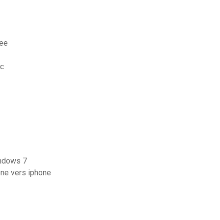
ree
pc
indows 7
ne vers iphone