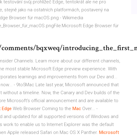
k testování svůj prohlížeč Edge, tentokrát ale ne pro
, stejně jako na ostatních platformách, postavený na
 Edge Browser für macOS.png - Wikimedia
Browser_für_macOS.pngFile:Microsoft Edge Browser für
e/comments/bqxweq/introducing_the_first_
nsider Channels. Learn more about our different channels,
the most stable Microsoft Edge preview experience. With
rporates learnings and improvements from our Dev and...
now... - 9to5Mac Late last year, Microsoft announced that
without a timeline. Now, the Canary and Dev builds of the
 Microsoft's official announcement and are available to
t
Edge
Web Browser Coming to the
Mac
Over... -
d and updated for all supported versions of Windows and
work to enable us to Internet Explorer was the default
en Apple released Safari on Mac OS X Panther.
Microsoft