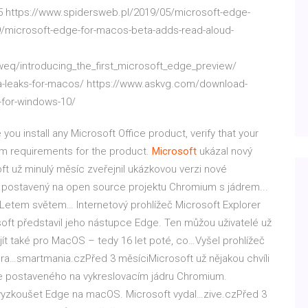
 https://www.spidersweb.pl/2019/05/microsoft-edge-
/microsoft-edge-for-macos-beta-adds-read-aloud-
q/introducing_the_first_microsoft_edge_preview/
-leaks-for-macos/ https://www.askvg.com/download-
-for-windows-10/
you install any Microsoft Office product, verify that your
 requirements for the product.
Microsoft
ukázal nový
t už minulý měsíc zveřejnil ukázkovou verzi nové
 postavený na open source projektu Chromium s jádrem...
– Letem světem…
Internetový prohlížeč Microsoft Explorer
osoft představil jeho nástupce Edge. Ten můžou uživatelé už
ít také pro MacOS – tedy 16 let poté, co…Vyšel prohlížeč
a…smartmania.czPřed 3 měsíciMicrosoft už nějakou chvíli
e postaveného na vykreslovacím jádru Chromium.
 vyzkoušet Edge na macOS. Microsoft vydal…zive.czPřed 3