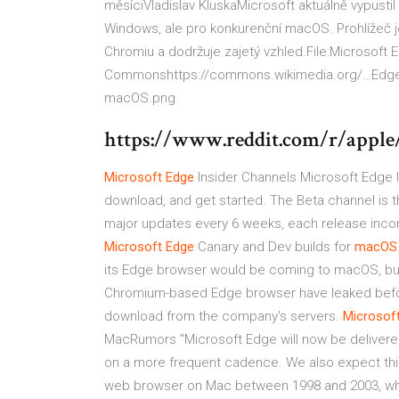
měsíciVladislav KluskaMicrosoft aktuálně vypustil 
Windows, ale pro konkurenční macOS. Prohlížeč je
Chromiu a dodržuje zajetý vzhled.File:Microsoft
Commonshttps://commons.wikimedia.org/…Edge_
macOS.png
https://www.reddit.com/r/appl
Microsoft
Edge
Insider Channels Microsoft Edge I
download, and get started. The Beta channel is 
major updates every 6 weeks, each release inco
Microsoft
Edge
Canary and Dev builds for
macOS
its Edge browser would be coming to macOS, but 
Chromium-based Edge browser have leaked before
download from the company's servers.
Microsof
MacRumors "Microsoft Edge will now be delivere
on a more frequent cadence. We also expect this 
web browser on Mac between 1998 and 2003, wh