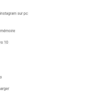
instagram sur pc
e mémoire
ws 10
io
harger