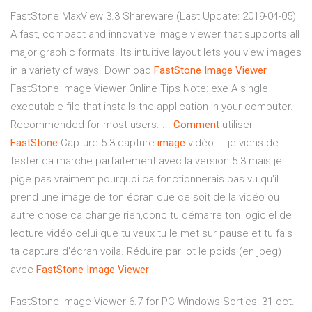
FastStone MaxView 3.3 Shareware (Last Update: 2019-04-05)
A fast, compact and innovative image viewer that supports all
major graphic formats. Its intuitive layout lets you view images
in a variety of ways. Download
FastStone
Image
Viewer
FastStone Image Viewer Online Tips Note: exe A single
executable file that installs the application in your computer.
Recommended for most users. ...
Comment
utiliser
FastStone
Capture 5.3 capture
image
vidéo ... je viens de
tester ca marche parfaitement avec la version 5.3 mais je
pige pas vraiment pourquoi ca fonctionnerais pas vu qu'il
prend une image de ton écran que ce soit de la vidéo ou
autre chose ca change rien,donc tu démarre ton logiciel de
lecture vidéo celui que tu veux tu le met sur pause et tu fais
ta capture d'écran voila. Réduire par lot le poids (en jpeg)
avec
FastStone
Image
Viewer
FastStone Image Viewer 6.7 for PC Windows Sorties: 31 oct.