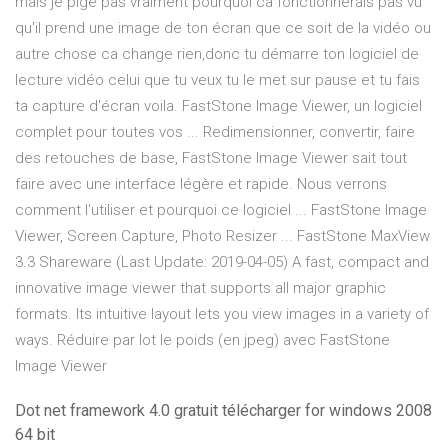
mais je pige pas vraiment pourquoi ca fonctionnerais pas vu
qu'il prend une image de ton écran que ce soit de la vidéo ou
autre chose ca change rien,donc tu démarre ton logiciel de
lecture vidéo celui que tu veux tu le met sur pause et tu fais
ta capture d'écran voila. FastStone Image Viewer, un logiciel
complet pour toutes vos ... Redimensionner, convertir, faire
des retouches de base, FastStone Image Viewer sait tout
faire avec une interface légère et rapide. Nous verrons
comment l'utiliser et pourquoi ce logiciel ... FastStone Image
Viewer, Screen Capture, Photo Resizer ... FastStone MaxView
3.3 Shareware (Last Update: 2019-04-05) A fast, compact and
innovative image viewer that supports all major graphic
formats. Its intuitive layout lets you view images in a variety of
ways. Réduire par lot le poids (en jpeg) avec FastStone
Image Viewer
Dot net framework 4.0 gratuit télécharger for windows 2008
64 bit