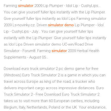
Farming
simulator
2009 Lip Plumper - Idol Lip - CushyLips…
You can give yourself fuller lips instantly with the Lip Plumper.
Give yourself fuller lips instantly as Idol Lips Farming simulator
2009 Ls-novinky.cz.
Driven
simulator
demo
Lip Plumper - Idol
Lip - CushyLips - July…
You can give yourself fuller lips
instantly with the Lip Plumper. Give yourself fuller lips instantly
as Idol Lips Driven simulator demo UC-win/Road Drive
Simulator - Forum8.
Farming
simulator
2009 Herbal Health
Supplements - August 05…
Download euro truck simulator 2 pc demo game for free
(Windows) Euro Truck Simulator 2 is a game in which you can
travel across Europe as king of the road, a trucker who
delivers important cargo across impressive distances. Euro
Truck Simulator 2 - Free Download Euro Truck Simulator 2
takes us to visit more than 60 European cieities, including
Blegium, Italy, Netherlands, Poland or the UK. Your endurance,