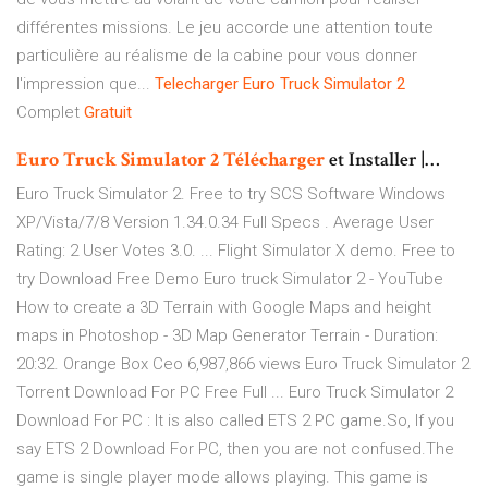
différentes missions. Le jeu accorde une attention toute
particulière au réalisme de la cabine pour vous donner
l'impression que...
Telecharger
Euro
Truck
Simulator
2
Complet
Gratuit
Euro
Truck
Simulator
2
Télécharger
et Installer |…
Euro Truck Simulator 2. Free to try SCS Software Windows
XP/Vista/7/8 Version 1.34.0.34 Full Specs . Average User
Rating: 2 User Votes 3.0. ... Flight Simulator X demo. Free to
try Download Free Demo Euro truck Simulator 2 - YouTube
How to create a 3D Terrain with Google Maps and height
maps in Photoshop - 3D Map Generator Terrain - Duration:
20:32. Orange Box Ceo 6,987,866 views Euro Truck Simulator 2
Torrent Download For PC Free Full ... Euro Truck Simulator 2
Download For PC : It is also called ETS 2 PC game.So, If you
say ETS 2 Download For PC, then you are not confused.The
game is single player mode allows playing. This game is