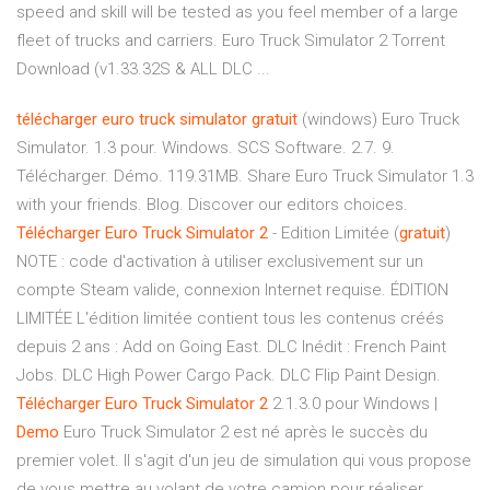
speed and skill will be tested as you feel member of a large
fleet of trucks and carriers. Euro Truck Simulator 2 Torrent
Download (v1.33.32S & ALL DLC ...
télécharger
euro
truck
simulator
gratuit
(windows) Euro Truck
Simulator. 1.3 pour. Windows. SCS Software. 2.7. 9.
Télécharger. Démo. 119.31MB. Share Euro Truck Simulator 1.3
with your friends. Blog. Discover our editors choices.
Télécharger
Euro
Truck
Simulator
2
- Edition Limitée (
gratuit
)
NOTE : code d'activation à utiliser exclusivement sur un
compte Steam valide, connexion Internet requise. ÉDITION
LIMITÉE L'édition limitée contient tous les contenus créés
depuis 2 ans : Add on Going East. DLC Inédit : French Paint
Jobs. DLC High Power Cargo Pack. DLC Flip Paint Design.
Télécharger
Euro
Truck
Simulator
2
2.1.3.0 pour Windows |
Demo
Euro Truck Simulator 2 est né après le succès du
premier volet. Il s'agit d'un jeu de simulation qui vous propose
de vous mettre au volant de votre camion pour réaliser