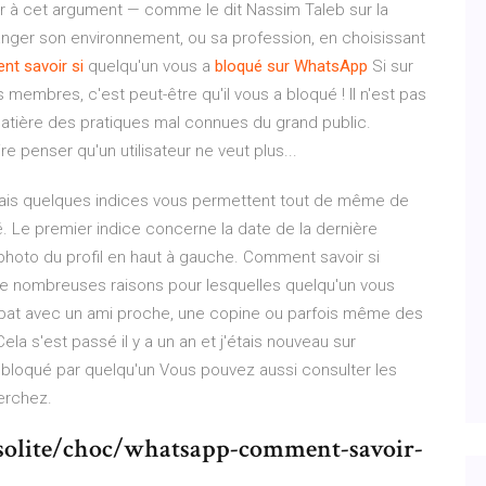
ser à cet argument — comme le dit Nassim Taleb sur la
hanger son environnement, ou sa profession, en choisissant
nt
savoir
si
quelqu'un vous a
bloqué
sur
WhatsApp
Si sur
 membres, c'est peut-être qu'il vous a bloqué ! Il n'est pas
matière des pratiques mal connues du grand public.
e penser qu'un utilisateur ne veut plus...
, mais quelques indices vous permettent tout de même de
. Le premier indice concerne la date de la dernière
 photo du profil en haut à gauche. Comment savoir si
de nombreuses raisons pour lesquelles quelqu'un vous
mbat avec un ami proche, une copine ou parfois même des
ela s'est passé il y a un an et j'étais nouveau sur
loqué par quelqu'un Vous pouvez aussi consulter les
erchez.
solite/choc/whatsapp-comment-savoir-