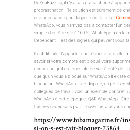
DoYouBuzz
Ici, il n’y a pas grand chose à oppo
procrastination : “la solution est sûrement de c
une occupation pour laquelle on n’a pas…
Comme
WhatsApp, vous n'arrivez pas à contacter l'un des
simple d'en être sûr à 100 %, WhatsApp a en la 
Cependant, il est des signes qui peuvent vous fair
Il est difficile d’apporter une réponse formelle
savoir si votre compte est bloqué voire supprimé
connexion qu’il est possible de voir à côté de la
quelqu'un vous a bloqué sur WhatsApp Il existe 
bloque sur WhatsApp. Une dispute, un petit co
collègues de travail. voici un exemple concret: «C
WhatsApp à cette époque. Q&R WhatsApp - Être b
thèmes ci-dessous pour trouver ce que vous ch
https://www.bibamagazine.fr/in
si-on-s-est-fait-bloquer-73864