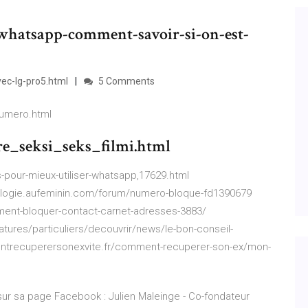
hatsapp-comment-savoir-si-on-est-
vec-lg-pro5.html
5 Comments
numero.html
re_seksi_seks_filmi.html
-pour-mieux-utiliser-whatsapp,17629.html
hologie.aufeminin.com/forum/numero-bloque-fd1390679
ment-bloquer-contact-carnet-adresses-3883/
tures/particuliers/decouvrir/news/le-bon-conseil-
ntrecuperersonexvite.fr/comment-recuperer-son-ex/mon-
 sur sa page Facebook :
Julien Maleinge - Co-fondateur