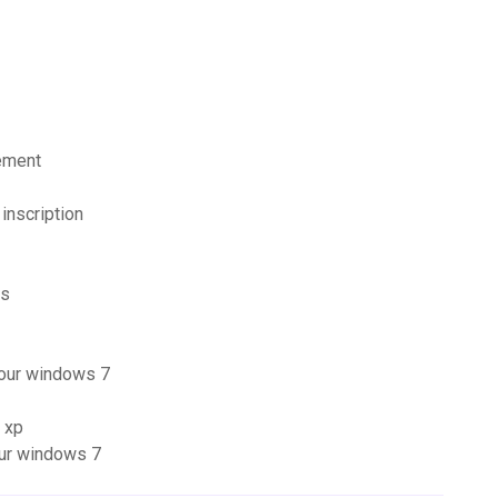
lement
inscription
is
pour windows 7
 xp
our windows 7