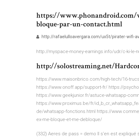
https://www.phonandroid.com/w
bloque-par-un-contact.html
http://rafaelulloavergara.com/ux5t/pirater-wifi-a
http://myspace-money-earnings.info/udr/c-ki-le-
http://solostreaming.net/Hardco
https://www.maisonbrico.com/high-tech/16-trucs
https://www.onoff.app/support-fr/ https://psyc
https://www.geekjunior.fr/astuce-whatsapp-com
https://www.proximus.be/fr/id_b_cr_whatsapp_fea
de/whatsapp-fonctions.html https://www.comme
ex-me-bloque-et-me-debloque/
(332) Aeres de pass = demo
Il s'en est expliqué