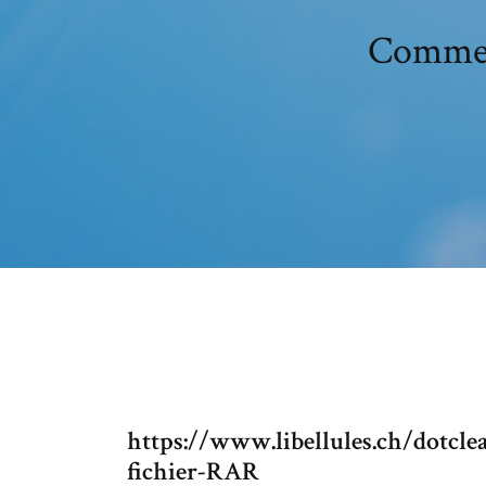
Comment
https://www.libellules.ch/dotc
fichier-RAR