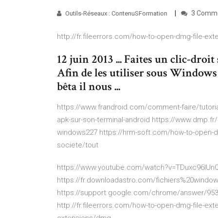
3 Comm
Outils-Réseaux : ContenuSFormation
http://fr.fileerrors.com/how-to-open-dmg-file-ext
12 juin 2013 ... Faites un clic-droi
Afin de les utiliser sous Windows 
bêta il nous ...
https://www.frandroid.com/comment-faire/tutoria
apk-sur-son-terminal-android https://www.dmp.f
windows227 https://hrm-soft.com/how-to-open-dmg
societe/tout
https://www.youtube.com/watch?v=TDuxc96lUnQ ht
https://fr.downloadastro.com/fichiers%20wind
https://support.google.com/chrome/answer/95
http://fr.fileerrors.com/how-to-open-dmg-file-ext