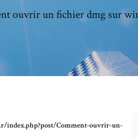
 ouvrir un fichier dmg sur w
lear/index.php?post/Comment-ouvrir-un-