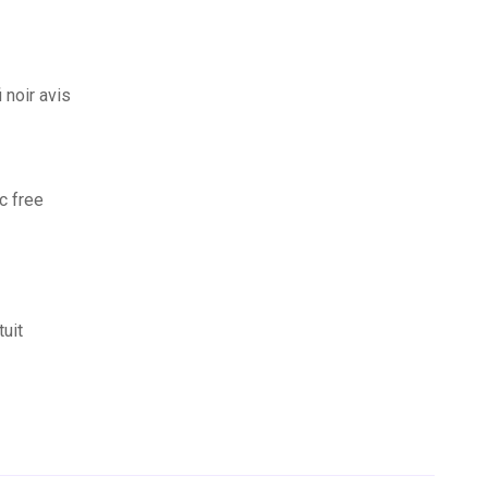
 noir avis
c free
uit