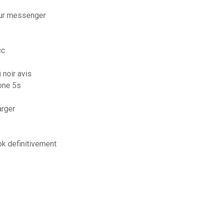
ur messenger
cc
 noir avis
hone 5s
arger
k definitivement