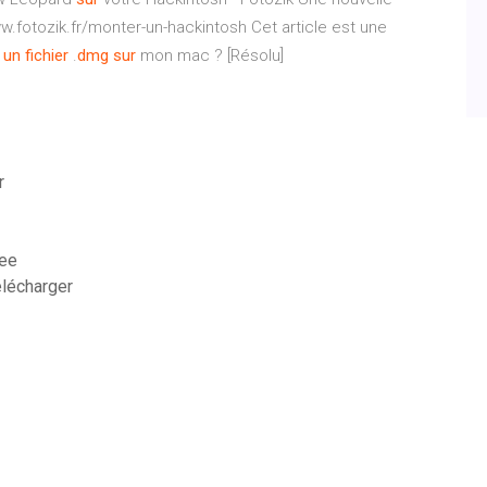
www.fotozik.fr/monter-un-hackintosh Cet article est une
un
fichier
.
dmg
sur
mon mac ? [Résolu]
r
ree
élécharger