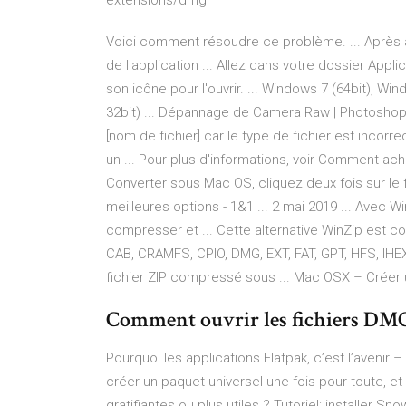
extensions/dmg
Voici comment résoudre ce problème. ... Après avo
de l'application ... Allez dans votre dossier Appl
son icône pour l'ouvrir. ... Windows 7 (64bit), Wi
32bit) ... Dépannage de Camera Raw | Photoshop,
[nom de fichier] car le type de fichier est incorr
un ... Pour plus d'informations, voir Comment ac
Converter sous Mac OS, cliquez deux fois sur le 
meilleures options - 1&1 ... 2 mai 2019 ... Avec
compresser et ... Cette alternative WinZip est c
CAB, CRAMFS, CPIO, DMG, EXT, FAT, GPT, HFS, IHE
fichier ZIP compressé sous ... Mac OSX – Créer
Comment ouvrir les fichiers DMG
Pourquoi les applications Flatpak, c’est l’avenir
créer un paquet universel une fois pour toute, e
gratifiantes ou plus utiles ?
Tutoriel: installer S