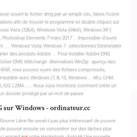
ir ouvert le fichier dmg par un simple clic, faites l'icône
ications afin de trouver le programme et double cliquez sur
ndows Vista (32bit), Windows Vista (64bit), Windows XP (
 Photoshop Elements 7 mars 2017 ... Impossible d'ouvrir
ect. .... Windows Vista, Windows 7 : sélectionnez Désinstaller
heter des produits Adobe. ... Pour installer Adobe DNG
fichier DMG téléchargé. Alternatives WinZip : aperçu des
 WinRAR, vous pouvez ouvrir des fichiers compressés,
ompatible avec Windows (7, 8, 10, Windows ... ARJ, CHM,
X, ISO, LZMA, ..... Nous vous montrons comment créer un
 un dossier protégé par un mot de passe
 sur Windows - ordinateur.cc
 – Gnome Libre
Ne serait-il pas plus intéressant de pouvoir
t de pouvoir ensuite se concentrer sur des tâches plus
now Leopard
sur
votre Hackintosh - Fotozik
Une nouvelle