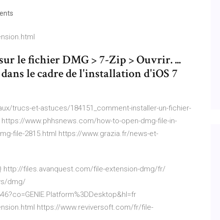
ents
ension.html
t sur le fichier DMG > 7-Zip > Ouvrir. ...
dans le cadre de l'installation d'iOS 7
ux/trucs-et-astuces/184151_comment-installer-un-fichier-
r/ https://www.phhsnews.com/how-to-open-dmg-file-in-
-file-2815.html https://www.grazia.fr/news-et-
tp://files.avanquest.com/file-extension-dmg/fr/
ows/dmg/
346?co=GENIE.Platform%3DDesktop&hl=fr
ension.html https://www.reviversoft.com/fr/file-