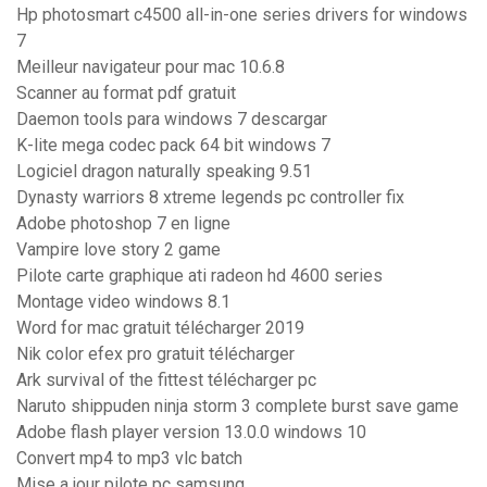
Hp photosmart c4500 all-in-one series drivers for windows
7
Meilleur navigateur pour mac 10.6.8
Scanner au format pdf gratuit
Daemon tools para windows 7 descargar
K-lite mega codec pack 64 bit windows 7
Logiciel dragon naturally speaking 9.51
Dynasty warriors 8 xtreme legends pc controller fix
Adobe photoshop 7 en ligne
Vampire love story 2 game
Pilote carte graphique ati radeon hd 4600 series
Montage video windows 8.1
Word for mac gratuit télécharger 2019
Nik color efex pro gratuit télécharger
Ark survival of the fittest télécharger pc
Naruto shippuden ninja storm 3 complete burst save game
Adobe flash player version 13.0.0 windows 10
Convert mp4 to mp3 vlc batch
Mise a jour pilote pc samsung