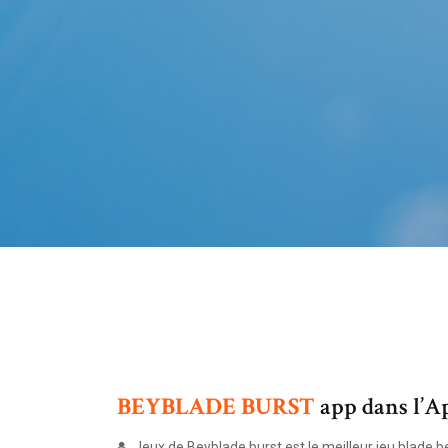
BEYBLADE
BURST
app dans l’Ap
Jeux de Beyblade burst est le meilleur jeu blade be