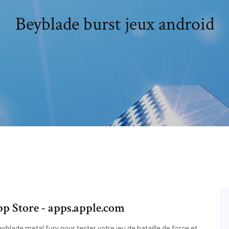
Beyblade burst jeux android
p Store - apps.apple.com
yblade metal fury pour tester votre jeu de bataille de force et