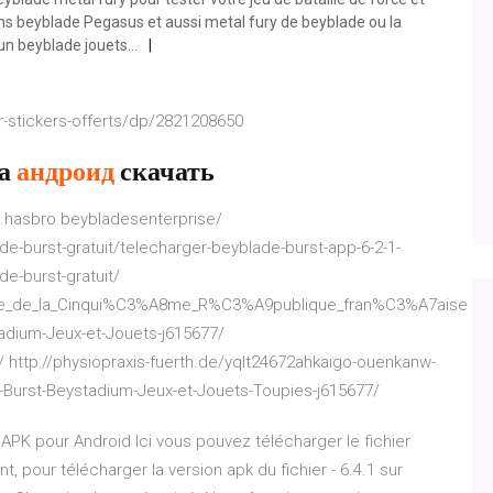
ns beyblade Pegasus et aussi metal fury de beyblade ou la
un beyblade jouets...
-stickers-offerts/dp/2821208650
на
андроид
скачать
.hasbro.beybladesenterprise/
ade-burst-gratuit/telecharger-beyblade-burst-app-6-2-1-
de-burst-gratuit/
ature_de_la_Cinqui%C3%A8me_R%C3%A9publique_fran%C3%A7aise
tadium-Jeux-et-Jouets-j615677/
/ http://physiopraxis-fuerth.de/yqlt24672ahkaigo-ouenkanw-
Burst-Beystadium-Jeux-et-Jouets-Toupies-j615677/
K pour Android Ici vous pouvez télécharger le fichier
pour télécharger la version apk du fichier - 6.4.1 sur