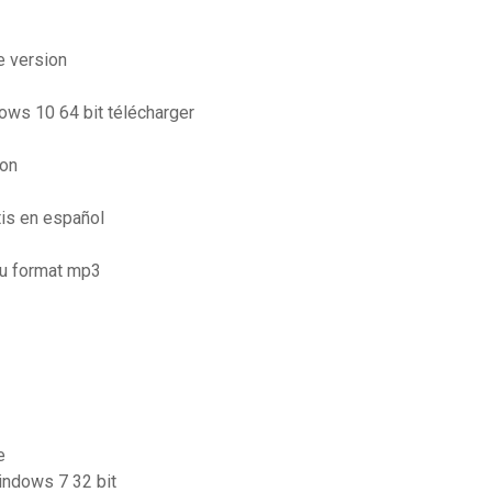
e version
dows 10 64 bit télécharger
ion
tis en español
au format mp3
e
indows 7 32 bit