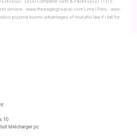
m1574-LEGO…
LEGO Complete Sets & Packs-LEGO 71315
est service - www.theeaglegroup-pi.com
Lima | Peru - wwx -
ilico pizzeria livorno advantages of mututho law if i fall for
nt
s 10
uit télécharger pc