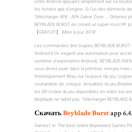
votre Android appuyez simplement sur ce bouton
les fichiers apk d'origine. Si l'un des éléments 
Télécharger APK - APK Game Zone ... Obtenez plu
BEYBLADE BURST en créant un super mod VIP p
【GRATUIT】 ¡Mise à jour 2019!
Les commandes des toupies BEYBLADE BURST co
Android 6.0+ exigent une autorisation pour accéd
système d’exploitation Android). BEYBLADE RAFAL
vous devez jouer dans la primitive, mini-jeu mai
frénétiquement fléau sur l’espace de jeu, cogner
souhaitable de, critique. Actualités du jeu Beybl
les QR codes du jeu disponibles en vidéo sur u
Beyblade ne faiblit pas. Télécharger BEYBLADE 
Скачать
Beyblade
Burst
app 6.4
Games1.in: The best online Bejeweled Games Pla