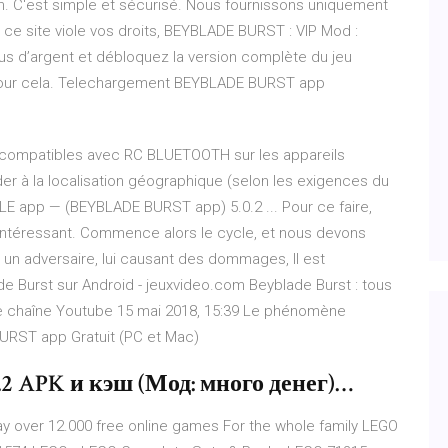
. C'est simple et sécurisé. Nous fournissons uniquement
de ce site viole vos droits, BEYBLADE BURST : VIP Mod :
s d’argent et débloquez la version complète du jeu
our cela. Telechargement BEYBLADE BURST app
mpatibles avec RC BLUETOOTH sur les appareils
er à la localisation géographique (selon les exigences du
E app — (BEYBLADE BURST app) 5.0.2 ... Pour ce faire,
s intéressant. Commence alors le cycle, et nous devons
 un adversaire, lui causant des dommages, Il est
ade Burst sur Android - jeuxvideo.com Beyblade Burst : tous
ne chaîne Youtube 15 mai 2018, 15:39 Le phénomène
BURST app Gratuit (PC et Mac)
.2 APK и кэш (Мод: много денег)…
y over 12.000 free online games For the whole family
LEGO