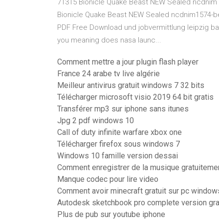
71315 Bionicle Quake Beast NEW Sealed ncdni
Bionicle Quake Beast NEW Sealed ncdnim1574-b
PDF Free Download
und jobvermittlung leipzig bas
you meaning does nasa launc...
Comment mettre a jour plugin flash player
France 24 arabe tv live algérie
Meilleur antivirus gratuit windows 7 32 bits
Télécharger microsoft visio 2019 64 bit gratis
Transférer mp3 sur iphone sans itunes
Jpg 2 pdf windows 10
Call of duty infinite warfare xbox one
Télécharger firefox sous windows 7
Windows 10 famille version dessai
Comment enregistrer de la musique gratuiteme
Manque codec pour lire video
Comment avoir minecraft gratuit sur pc window
Autodesk sketchbook pro complete version grat
Plus de pub sur youtube iphone