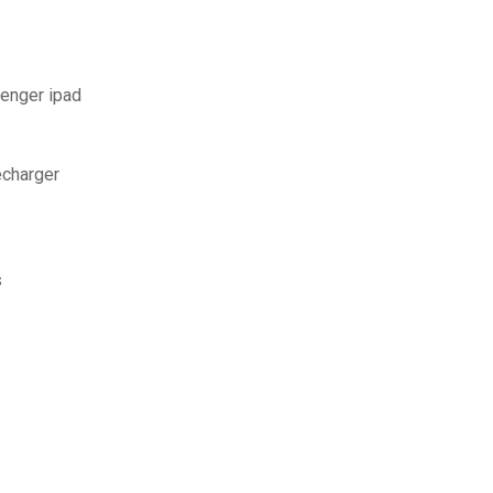
enger ipad
écharger
s