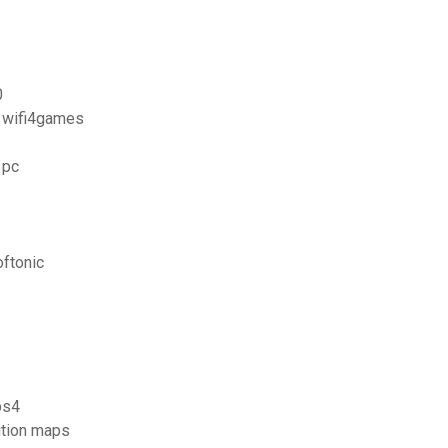
0
 wifi4games
 pc
oftonic
ps4
ition maps