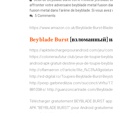
affronter votre adversaire beyblade metal fusion da
fusion metal dans l'arène de beyblade. Si vous avez 
5 Comments
https://www.amazon.co.uk/Beyblade-Burst-Blader
Beyblade
Burst
[взломанный] 
https://apktelechargerpourandroid.com/jeu/com
https://colorieraufutur.club/jeux-de-toupie-beybl
android-apk-gratuit-destine-jeux-de-toupie-beybla
http://oflamaeron.cf/article/IXe_l%C3%A9gisl
http://ed-digital.ro/Toupies-Beyblade-Burst-Beys
http://peep.garbinedilizia.com/succinct/vhftu/17
881038-s/ http://guanzoncartrade.com/Beyblade-
Télécharger gratuitement BEYBLADE BURST app AP
APK "BEYBLADE BURST" pour Android gratuitement, 