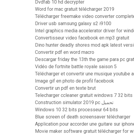
Dvdfab 10 hd decrypter
Word for mac gratuit télécharger 2019
Télécharger freemake video converter complet
Driver usb samsung galaxy s2 i9100
Intel graphics media accelerator driver for win
Convertisseur video facebook en mp3 gratuit
Dino hunter deadly shores mod apk latest vers
Convertir pdf en word macro
Descargar friday the 13th the game para pc gra
Vidéo de fortnite battle royale saison 5
Télécharger et convertir une musique youtube 
Image gif en photo de profil facebook
Convertir un pdf en texte brut
Telecharger ccleaner gratuit windows 7 32 bits
Construction simulator 2019 pc تحميل
Windows 10 32 bits processeur 64 bits
Blue screen of death screensaver télécharger
Application pour accorder une guitare sur iphon
Movie maker software gratuit télécharger for w